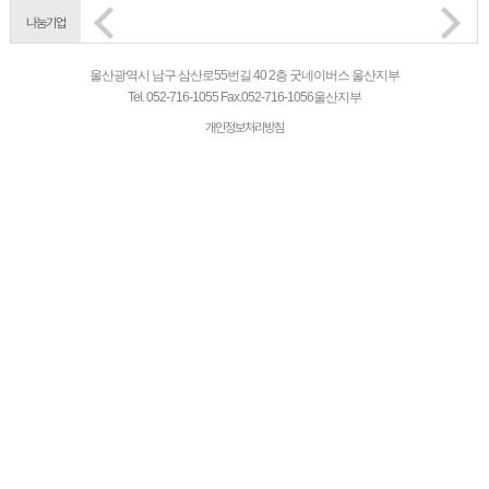
나눔기업
울산광역시 남구 삼산로55번길 40 2층 굿네이버스 울산지부
Tel.
052-716-1055
Fax.
052-716-1056
울산지부
개인정보처리방침